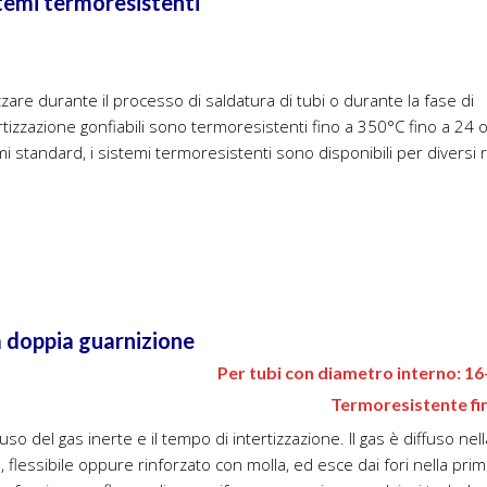
zzare durante il processo di saldatura di tubi o durante la fase di
rtizzazione gonfiabili sono termoresistenti fino a 350°C fino a 24 o
i standard, i sistemi termoresistenti sono disponibili per diversi 
a doppia guarnizione
Per tubi con diametro interno: 1
Termoresistente fi
’uso del gas inerte e il tempo di intertizzazione. Il gas è diffuso ne
, flessibile oppure rinforzato con molla, ed esce dai fori nella prim
s fornisce un flusso di gas uniforme e previene qualsiasi turbole
sigeno nella camera di saldatura e, allo stesso tempo, ottenendo u
spurgo estremamente