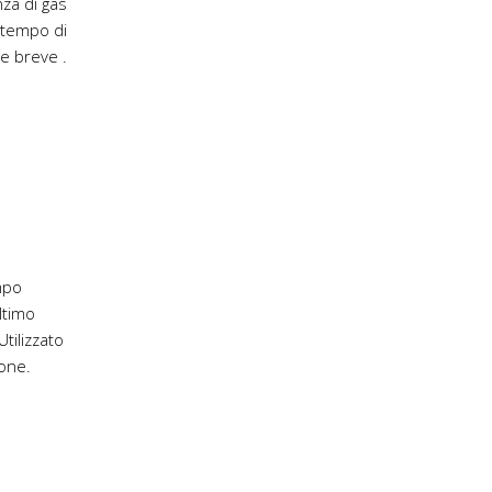
mpo
ltimo
tilizzato
ione.