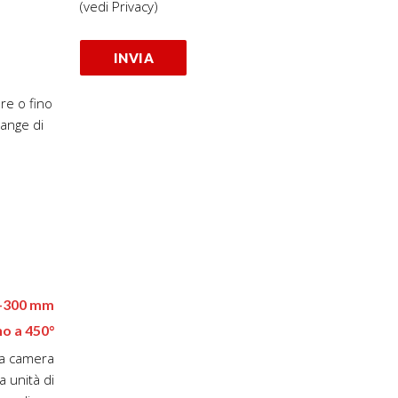
re o fino
range di
6-300 mm
no a 450°
lla camera
a unità di
nza di gas
n tempo di
 breve .