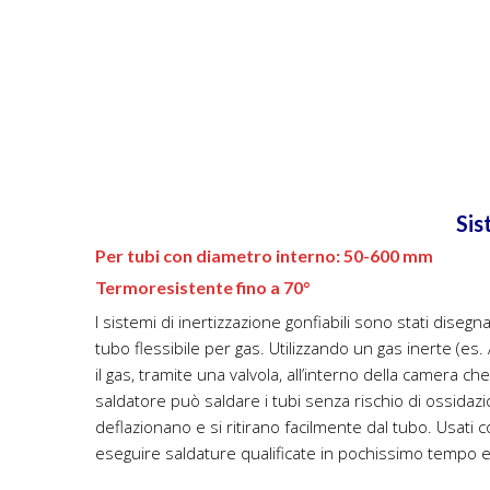
Sis
Per tubi con diametro interno: 50-600 mm
Termoresistente fino a 70°
I sistemi di inertizzazione gonfiabili sono stati disegn
tubo flessibile per gas. Utilizzando un gas inerte (es. 
il gas, tramite una valvola, all’interno della camera che
saldatore può saldare i tubi senza rischio di ossidazio
deflazionano e si ritirano facilmente dal tubo. Usati c
eseguire saldature qualificate in pochissimo tempo 
(Scheda tecnica)