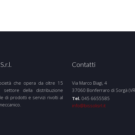
S.r.l.
Contatti
ocietà che opera da oltre 15
Via Marco Biagi, 4
 settore della distribuzione
37060 Bonferraro di Sorgà (VR
le di prodotti e servizi rivolti al
Tel.
045 6655585
meccanico.
info@bissolisrl.it