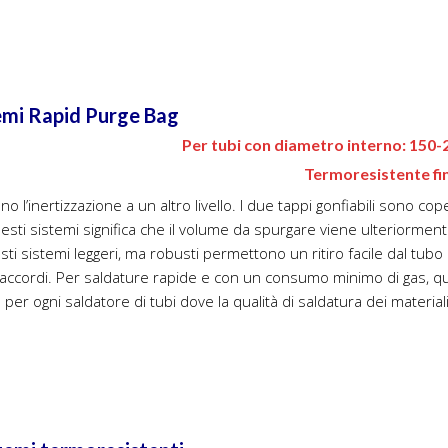
emi Rapid Purge Bag
Per tubi con diametro interno: 150
Termoresistente fi
o l’inertizzazione a un altro livello. I due tappi gonfiabili sono cop
esti sistemi significa che il volume da spurgare viene ulteriorment
sti sistemi leggeri, ma robusti permettono un ritiro facile dal tubo
raccordi. Per saldature rapide e con un consumo minimo di gas, qu
per ogni saldatore di tubi dove la qualità di saldatura dei materiali 
temi termoresistenti