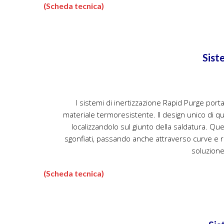
Sist
I sistemi di inertizzazione Rapid Purge portan
materiale termoresistente. Il design unico di qu
localizzandolo sul giunto della saldatura. Que
sgonfiati, passando anche attraverso curve e 
soluzione 
(Scheda tecnica)
Sis
Per tubi con diametro interno: 75-2035 mm