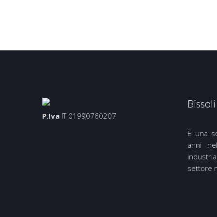
Bissoli 
P.Iva
IT 01990760207
È una s
anni nel
industria
settore 