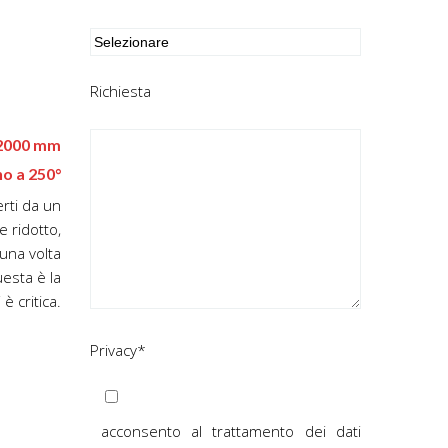
Richiesta
-2000 mm
no a 250°
erti da un
e ridotto,
 una volta
esta è la
è critica.
Privacy*
acconsento al trattamento dei dati
(vedi Privacy)