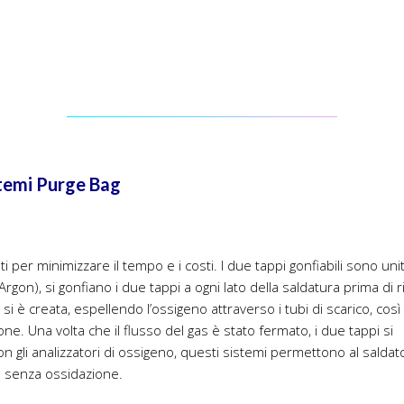
temi Purge Bag
ati per minimizzare il tempo e i costi. I due tappi gonfiabili sono uni
Argon), si gonfiano i due tappi a ogni lato della saldatura prima di r
 si è creata, espellendo l’ossigeno attraverso i tubi di scarico, così 
ne. Una volta che il flusso del gas è stato fermato, i due tappi si
on gli analizzatori di ossigeno, questi sistemi permettono al saldat
e senza ossidazione.