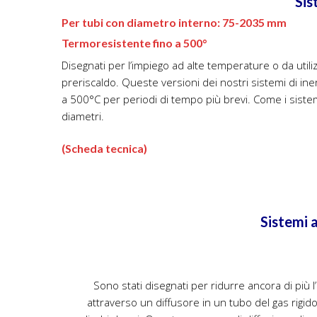
Termoresistente fino a 500°
Disegnati per l’impiego ad alte temperature o da utili
preriscaldo. Queste versioni dei nostri sistemi di ine
a 500°C per periodi di tempo più brevi. Come i sistem
diametri.
(Scheda tecnica)
Sistemi 
Sono stati disegnati per ridurre ancora di più l
attraverso un diffusore in un tubo del gas rigido
dischi doppi. Questo processo di diffusione di ga
dietro la saldatura, riducendo così il rischio di os