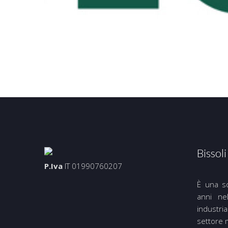
Bissoli 
P.Iva
IT 01990760207
È una s
anni nel
industria
settore 