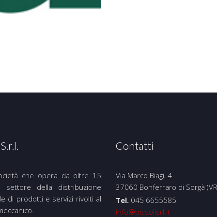
S.r.l.
Contatti
ocietà che opera da oltre 15
Via Marco Biagi, 4
 settore della distribuzione
37060 Bonferraro di Sorgà (VR
le di prodotti e servizi rivolti al
Tel.
045 6655585
meccanico.
info@bissolisrl.it