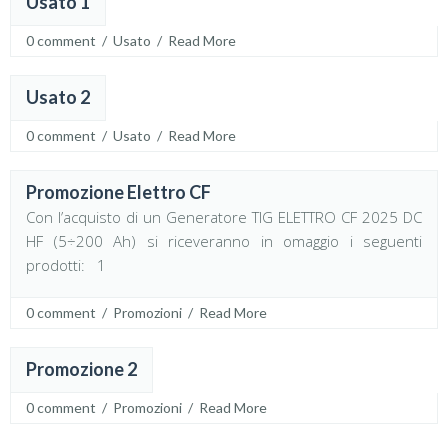
Usato 1
26
Mar
0 comment
  /  
Usato
  /  
Read More
Usato 2
26
Mar
0 comment
  /  
Usato
  /  
Read More
Promozione Elettro CF
25
Con l’acquisto di un Generatore TIG ELETTRO CF 2025 DC
Mar
HF (5÷200 Ah) si riceveranno in omaggio i seguenti
prodotti: 1
0 comment
  /  
Promozioni
  /  
Read More
Promozione 2
25
Mar
0 comment
  /  
Promozioni
  /  
Read More