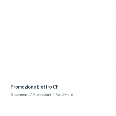
Usato 1
0 comment
  /  
Usato
  /  
Read More
Usato 2
0 comment
  /  
Usato
  /  
Read More
Promozione Elettro CF
0 comment
  /  
Promozioni
  /  
Read More
Con l’acquisto di un Generatore TIG ELETTRO CF 2025