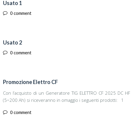
26
Usato 1
MAR
0 comment
26
Usato 2
MAR
0 comment
25
Promozione Elettro CF
MAR
Con l’acquisto di un Generatore TIG ELETTRO CF 2025 DC HF
(5÷200 Ah) si riceveranno in omaggio i seguenti prodotti: 1
0 comment