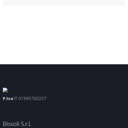
P.Iva
IT 01990760207
Bissoli S.r.l.